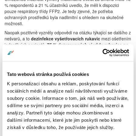
% respondentů a 21 % účastníků uvedlo, že měli k dispozici
pouze respirátory třídy FFP2. Je tedy zjevné, že potřeba
ochranných prostředků byla nadlimitní s ohledem na skutečné
možnosti.
Naopak pozitivně vyzněly odpovědi na otázku týkající se dalšího z
nešvarů, a to
dezinfekce vyšetřovacích rukavic
mezi ošetřením
jednotlivých pacientů.
75 % dotazovaných
si vždy rukavice po
použití vyměnilo,
4 % respondentů rukavice
vždy
dezinfikovali a
někdy
tento postup volilo 21 % dotazovaných.
Další z otázek, kterou jsme předložili účastníkům workshopu, byla
zaměřena na hledání pozitiv.
„Mohl nám covid-19 otevřít nové
Tato webová stránka používá cookies
možnosti?“
Díky odpovědi 91 % respondentů, kteří uvedli, že
K personalizaci obsahu a reklam, poskytování funkcí
standardně používají uzavřené systémy např. pro odsávání z
dýchacích cest či odběrové soupravy, se dá říct, že
úroveň péče
sociálních médií a analýze naší návštěvnosti využíváme
a bariérového režimu je na mnohých pracovištích zajištěna
soubory cookie. Informace o tom, jak náš web používáte,
moderními prvky a pomůckami standardně
, protože jen 5 %
sdílíme se svými partnery pro sociální média, inzerci a
účastníků uvedlo, že se staly přínosem právě díky pandemii.
analýzy. Partneři tyto údaje mohou zkombinovat s
Zachování bariérového režimu bylo spojeno v mnohých
dalšími informacemi, které jste jim poskytli nebo které
případech s přestavbami či úpravami k zajištění filtru a oddělení
získali v důsledku toho, že používáte jejich služby.
jednotlivých zón pracovišť, což vedlo k omezení
možnosti
komunikace
.