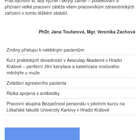
Přáli bychom si, aby vyzněl i skrytý záměr – poděkování a
přiznání velké pracovní zátěže všem pracovníkům zdravotnických
zařízení v tomto těžkém období.
PhDr. Jana Toufarová, Mgr. Veronika Zachová
Změny přístupu k neklidným pacientům
Kurz praktických dovedností v Aesculap Akademii v Hradci
Králové – periferní žilní kanylace a katetrizace močového
měchýře u muže
Zvládání agresivního pacienta
Rizika spojená s antibiotiky
Pracovní skupina Bezpečnost personálu v pilotním kurzu na
Lékařské fakultě Univerzity Karlovy v Hradci Králové