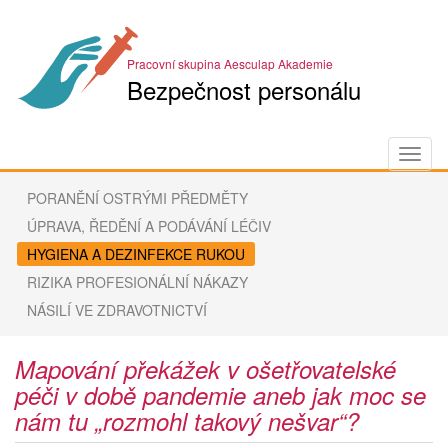
Pracovní skupina Aesculap Akademie
Bezpečnost personálu
Togg
navig
PORANĚNÍ OSTRÝMI PŘEDMĚTY
ÚPRAVA, ŘEDĚNÍ A PODÁVÁNÍ LÉČIV
HYGIENA A DEZINFEKCE RUKOU
RIZIKA PROFESIONÁLNÍ NÁKAZY
NÁSILÍ VE ZDRAVOTNICTVÍ
Mapování překážek v ošetřovatelské
péči v době pandemie aneb jak moc se
nám tu „rozmohl takový nešvar“?