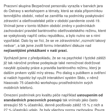
Pracovní skupina Bezpečnost personálu vyrazila v barvách jara
do Ostravy s workshopem a tématy, která se stala připomínkou
temnějšího období, neboť se zaměřila na podmínky poskytování
zdravotní a ošetřovatelské péče v období pandemie covid-19.
Vnímali jsme v tomto těžkém období změny v podmínkách
zachovávání pravidel bariérového ošetřovatelského režimu, které
se vyskytovaly napříč celou republikou, a bylo nutno se s nimi
vypořádat. Dalo by se říci, že se ve zdravotnictví „rozmohl takový
nešvar“, a tak jsme zvolili formu interaktivní diskuze nad
nejčastějšími překážkami v naší praxi.
Vycházeli jsme z předpokladu, že se na psychické i fyzické zátěži
již tak náročné profese podepisuje také nemožnost dodržovat
navyklé způsoby práce a pravidla bariérového režimu, který je
dalším prvkem vyšší míry stresu. Pro dialog s publikem a ověření
si našich hypotéz byl využit interaktivní systém Slido, v němž
hlasovalo 75 účastníků workshopu prostřednictvím svých
mobilních telefonů.
Omezení podmínek pro kvalitu péče například
ustoupením od
standardních pracovních postupů
tak vnímalo jako často
stresující 55 % účastníků, denně pociťovalo zátěž 15 % z nich a
27 % účastníků udalo, že byly všechny normy zachovány. Pouze