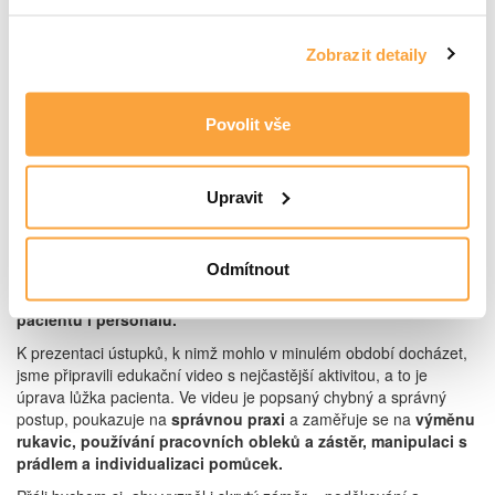
35 % respondentů tak mělo možnost využívat pro komunikaci
mezi zónami vysílačky nebo centrální telefony. Stejný počet
Zobrazit detaily
dotazovaných tyto prostředky neměl k dispozici a při komunikaci
docházelo k porušení bariéry otevřením dveří, což lze považovat
za další z nešvarů, který narušil obvyklé postupy. 29 %
Povolit vše
respondentů sice nemělo náhradní komunikační systémy, ale
vždy dodrželi bariérový režim oddělených zón pracovišť. Dá se
tedy říct, že 64 % respondentů v této oblasti zachovávalo
bariérový režim.
Upravit
Našim cílem bylo uvědomit si společně s účastníky workshopu, že
vlivem období mimořádného stavu docházelo k ústupkům a
Odmítnout
nedokonalostem v poskytování ošetřovatelské péče a
je žádoucí,
abychom se vrátili ke standardním postupům ochrany
pacientů i personálu.
K prezentaci ústupků, k nimž mohlo v minulém období docházet,
jsme připravili edukační video s nejčastější aktivitou, a to je
úprava lůžka pacienta. Ve videu je popsaný chybný a správný
postup, poukazuje na
správnou praxi
a zaměřuje se na
výměnu
rukavic, používání pracovních obleků a zástěr, manipulaci s
prádlem a individualizaci pomůcek.