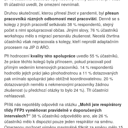
tři účastníci uvedli, že omezení nevnímali.
Druhou skutečností, kterou přinesl život v pandemii, byl
přesun
pracovníků různých odborností mezi pracovišti
. Denně se s
kolegy z jiných pracovišť setkávalo 38 % respondentů, stejný
počet s nimi spolupracoval občas. Jinými slovy, 76 % účastníků
workshopu mělo s migrací personálu zkušenost. Necelá čtvrtina
účastníků však nepracovala s kolegy, kteří neprošli adaptačním
procesem na JIP či ARO.
Při hodnocení
kvality této spolupráce
uvedlo 55 % účastníků,
že práce těchto kolegů byla přínosem, pokud pracovali pod
přímým vedením kmenových pracovníků. 14 % respondentů
hodnotilo jejich práci jako plnohodnotnou a 11 % dotazovaných
pak vnímalo spolupráci jako obtížně koordinovatelnou. 20 %
dotazovaných nemělo s nekmenovými pracovníky žádnou
zkušenost (u předchozí otázky to bylo 24 %). Tři účastníci
nehlasovali.
Příliš nás nepotěšily odpovědi na otázku
„Mohli jste respirátory
třídy FFP3 vyměňovat pravidelně v doporučených
intervalech?“
38 % účastníků odpovědělo ano, ale 26 %
účastníků mělo k dispozici pouze jeden respirátor na směnu.
Omezenou možnost výměny maximálně třikrát za směnu mělo 15