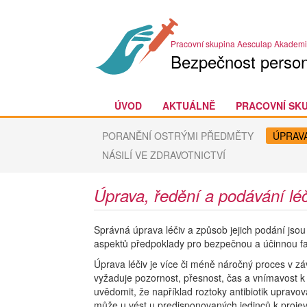
Pracovní skupina Aesculap Akadem
Bezpečnost person
ÚVOD
AKTUÁLNĚ
PRACOVNÍ SK
PORANĚNÍ OSTRÝMI PŘEDMĚTY
ÚPRAVA
NÁSILÍ VE ZDRAVOTNICTVÍ
Úprava, ředění a podávání léč
Správná úprava léčiv a způsob jejich podání jso
aspektů předpoklady pro bezpečnou a účinnou fa
Úprava léčiv je více či méně náročný proces v zá
vyžaduje pozornost, přesnost, čas a vnímavost k j
uvědomit, že například roztoky antibiotik upravo
může u vést u predisponovaných jedinců k projevům