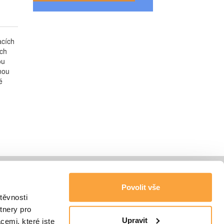
acích
ích
ou
nou
é
Povolit vše
těvnosti
tnery pro
Upravit
cemi, které jste