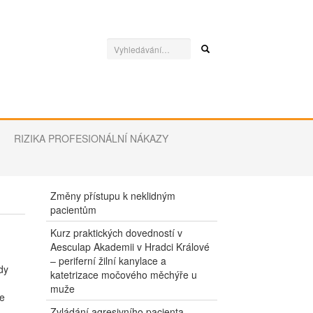
RIZIKA PROFESIONÁLNÍ NÁKAZY
Změny přístupu k neklidným
pacientům
Kurz praktických dovedností v
Aesculap Akademii v Hradci Králové
– periferní žilní kanylace a
dy
katetrizace močového měchýře u
muže
ce
Zvládání agresivního pacienta