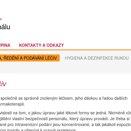
ie
álu
UPINA
KONTAKTY A ODKAZY
, ŘEDĚNÍ A PODÁVÁNÍ LÉČIV
HYGIENA A DEZINFEKCE RUKOU
iv
u společně se správně zvoleným léčivem, jeho dávkou a řadou dalších
rmakoterapii.
vislosti na tom, o jakou úpravu jaké lékové formy se jedná. Nicméně vž
ištění vlastní bezpečnosti personálu, který úpravu provádí. Je třeba si
vané pro intravenózní podání jsou koncentrované, a tak jakákoli expozi
 toxicity a přispívá k rozvoji rezistence.