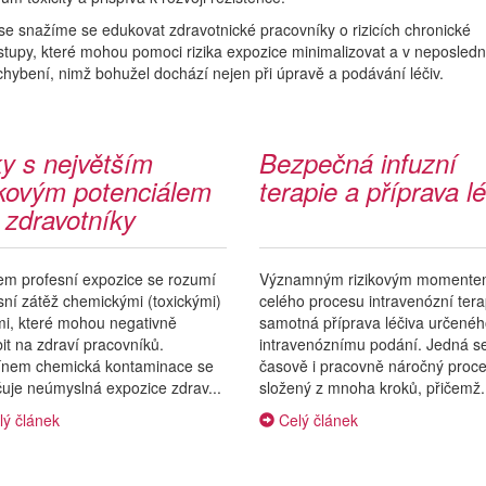
e snažíme se edukovat zdravotnické pracovníky o rizicích chronické
tupy, které mohou pomoci rizika expozice minimalizovat a v neposledn
ybení, nimž bohužel dochází nejen při úpravě a podávání léčiv.
y s největším
Bezpečná infuzní
ikovým potenciálem
terapie a příprava lé
 zdravotníky
m profesní expozice se rozumí
Významným rizikovým moment
sní zátěž chemickými (toxickými)
celého procesu intravenózní tera
mi, které mohou negativně
samotná příprava léčiva určenéh
it na zdraví pracovníků.
intravenóznímu podání. Jedná s
ínem chemická kontaminace se
časově i pracovně náročný proc
uje neúmyslná expozice zdrav...
složený z mnoha kroků, přičemž.
ý článek
Celý článek