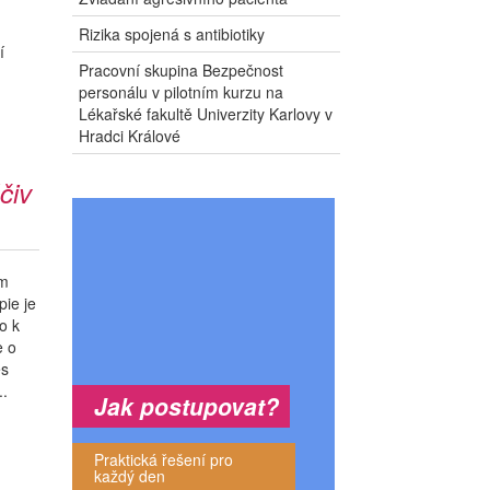
Rizika spojená s antibiotiky
í
Pracovní skupina Bezpečnost
personálu v pilotním kurzu na
Lékařské fakultě Univerzity Karlovy v
Hradci Králové
čiv
em
pie je
o k
e o
es
..
Jak postupovat?
Praktická řešení pro
každý den