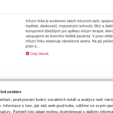
Infuzní linka je souborem všech infuzních setů, spojov
hadiček, dávkovačů, trojcestných kohoutů, filtrů a dalš
komponent důležitých pro aplikaci infuzní terapie, kter
vstupujeme do krevního řečiště pacienta. V praxi větši
infuzní linku sestavuje všeobecná sestra. Na její pečliv
práci a…
Celý článek
Poranění ostrými předměty
ívá cookies
lně
Násilí ve zdravotnictví
reklam, poskytování funkcí sociálních médií a analýze naší návš
vní skupina
Hygiena a dezinfekce rukou
 Informace o tom, jak náš web používáte, sdílíme se svými par
kty a odkazy
Úprava, ředění a podávání léčiv
analýzy. Partneři tyto údaje mohou zkombinovat s dalšími informa