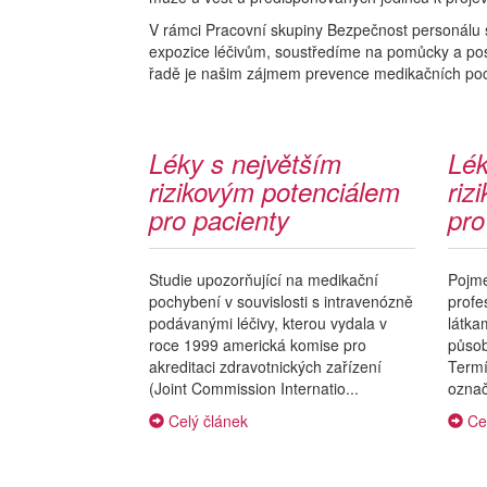
V rámci Pracovní skupiny Bezpečnost personálu s
expozice léčivům, soustředíme na pomůcky a pos
řadě je našim zájmem prevence medikačních poch
Léky s největším
Lék
rizikovým potenciálem
riz
pro pacienty
pro
Studie upozorňující na medikační
Pojme
pochybení v souvislosti s intravenózně
profe
podávanými léčivy, kterou vydala v
látka
roce 1999 americká komise pro
působ
akreditaci zdravotnických zařízení
Term
(Joint Commission Internatio...
označ
Celý článek
Cel