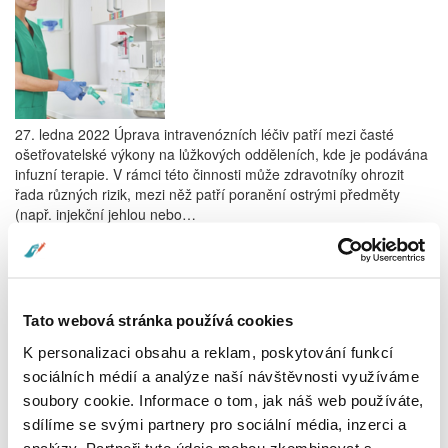
27. ledna 2022 Úprava intravenózních léčiv patří mezi časté
ošetřovatelské výkony na lůžkových odděleních, kde je podávána
infuzní terapie. V rámci této činnosti může zdravotníky ohrozit
řada různých rizik, mezi něž patří poranění ostrými předměty
(např. injekční jehlou nebo…
Celý článek
Změny přístupu k neklidným pacientům
Tato webová stránka používá cookies
Kurz praktických dovedností v Aesculap Akademii v Hradci
K personalizaci obsahu a reklam, poskytování funkcí
Králové – periferní žilní kanylace a katetrizace močového
sociálních médií a analýze naší návštěvnosti využíváme
měchýře u muže
soubory cookie. Informace o tom, jak náš web používáte,
Zvládání agresivního pacienta
sdílíme se svými partnery pro sociální média, inzerci a
analýzy. Partneři tyto údaje mohou zkombinovat s