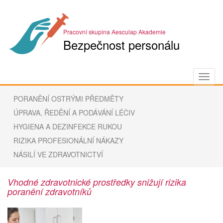
Pracovní skupina Aesculap Akademie
Bezpečnost personálu
Togg
navig
PORANĚNÍ OSTRÝMI PŘEDMĚTY
ÚPRAVA, ŘEDĚNÍ A PODÁVÁNÍ LÉČIV
HYGIENA A DEZINFEKCE RUKOU
RIZIKA PROFESIONÁLNÍ NÁKAZY
NÁSILÍ VE ZDRAVOTNICTVÍ
Vhodné zdravotnické prostředky snižují rizika
poranění zdravotníků