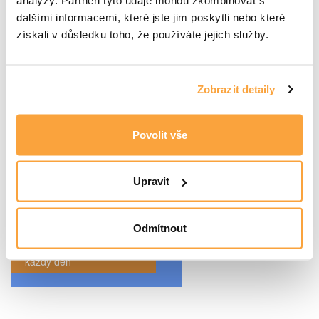
Rizika spojená s antibiotiky
dalšími informacemi, které jste jim poskytli nebo které
Pracovní skupina Bezpečnost personálu v pilotním kurzu na
získali v důsledku toho, že používáte jejich služby.
Lékařské fakultě Univerzity Karlovy v Hradci Králové
Zobrazit detaily
Povolit vše
Upravit
Jak postupovat?
Odmítnout
Praktická řešení pro
každý den